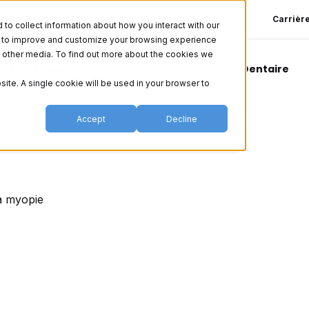
Carrièr
o collect information about how you interact with our
er to improve and customize your browsing experience
nd other media. To find out more about the cookies we
Esthétique
Vision
Chirurgical
Dentaire
site. A single cookie will be used in your browser to
Accept
Decline
la myopie