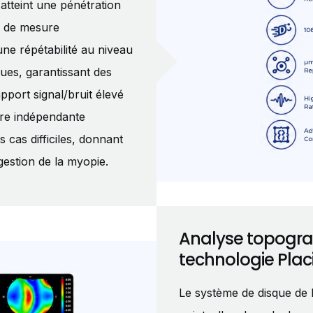
atteint une pénétration
n de mesure
une répétabilité au niveau
ues, garantissant des
pport signal/bruit élevé
ère indépendante
cas difficiles, donnant
gestion de la myopie.
Analyse topogr
technologie Plac
Le système de disque de 