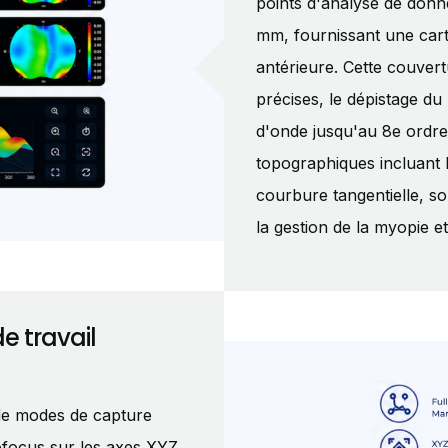
points d'analyse de donn
mm, fournissant une cart
antérieure. Cette couve
précises, le dépistage du
d'onde jusqu'au 8e ordre
topographiques incluant l
courbure tangentielle, 
la gestion de la myopie et
e travail
 de modes de capture
ofocus sur les axes XYZ