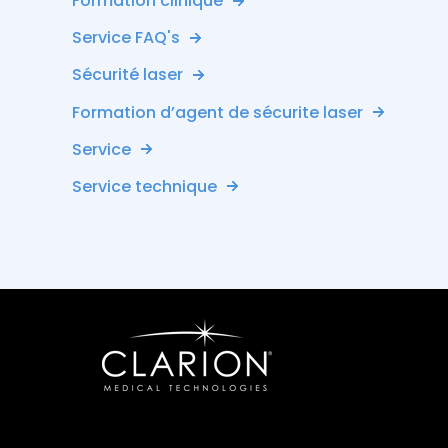
Formation clinique
Service FAQ's
Sécurité laser
Formation d’agent de sécurite laser
Service
Service technique