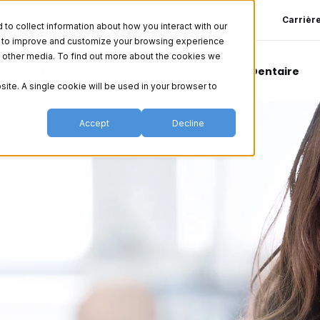
Carrièr
o collect information about how you interact with our
er to improve and customize your browsing experience
nd other media. To find out more about the cookies we
Esthétique
Vision
Chirurgical
Dentaire
site. A single cookie will be used in your browser to
Accept
Decline