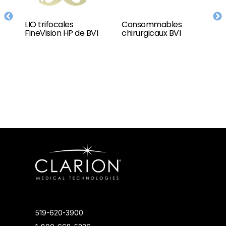
LIO trifocales
Consommables
Le
ue
FineVision HP de BVI
chirurgicaux BVI
in
L
p
f
ée
(
t
on
519-620-3900