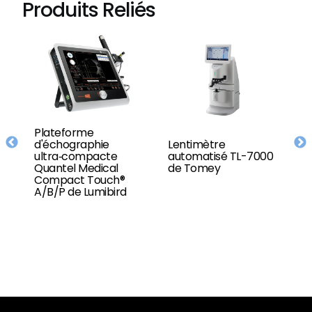
Produits Reliés
Plateforme
d'échographie
Lentimètre
S
ultra‑compacte
automatisé TL-7000
A
Quantel Medical
de Tomey
Compact Touch®
A/B/P de Lumibird
de