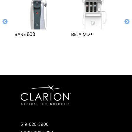
BARE 808
BELA MD+
D
519-620-3900